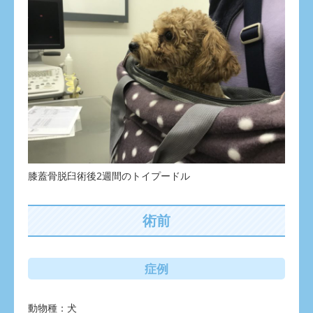
膝蓋骨脱臼術後2週間のトイプードル
術前
症例
動物種：犬