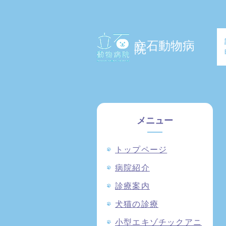
立石動物病
院
メニュー
トップページ
病院紹介
診療案内
犬猫の診療
小型エキゾチックアニ