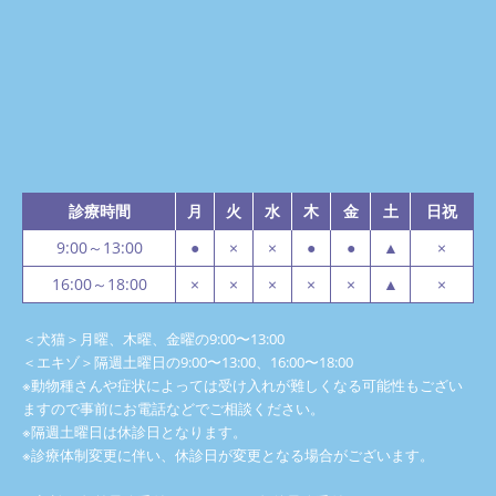
診療時間
月
火
水
木
金
土
日祝
9:00～13:00
●
×
×
●
●
▲
×
16:00～18:00
×
×
×
×
×
▲
×
＜犬猫＞月曜、木曜、金曜の9:00〜13:00
＜エキゾ＞隔週土曜日の9:00〜13:00、16:00〜18:00
※動物種さんや症状によっては受け入れが難しくなる可能性もござい
ますので事前にお電話などでご相談ください。
※隔週土曜日は休診日となります。
※診療体制変更に伴い、休診日が変更となる場合がございます。